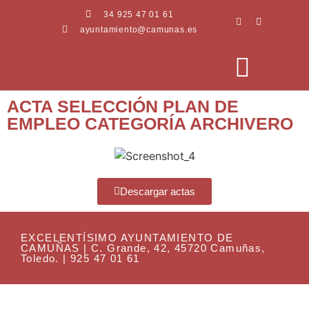
34 925 47 01 61
ayuntamiento@camunas.es
ACTA SELECCIÓN PLAN DE
EMPLEO CATEGORÍA ARCHIVERO
AREAS MUNICIPALES
SEDE ELECTRÓNICA
PERFIL CONTRATANTE
Descargar actas
EXCELENTÍSIMO AYUNTAMIENTO DE
CAMUÑAS | C. Grande, 42, 45720 Camuñas,
Toledo. | 925 47 01 61