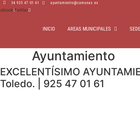
Ir
34 925 47 01 61
ayuntamiento@camunas.es
cebook
Twitter
al
contenido
INICIO
AREAS MUNICIPALES
SEDE
Ayuntamiento
EXCELENTÍSIMO AYUNTAMIEN
Toledo. | 925 47 01 61