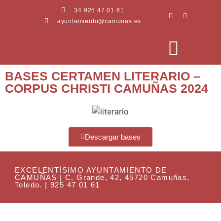
34 925 47 01 61
ayuntamiento@camunas.es
BASES CERTAMEN LITERARIO –
CORPUS CHRISTI CAMUÑAS 2024
AREAS MUNICIPALES
SEDE ELECTRÓNICA
PERFIL CONTRATANTE
Descargar bases
EXCELENTÍSIMO AYUNTAMIENTO DE
CAMUÑAS | C. Grande, 42, 45720 Camuñas,
Toledo. | 925 47 01 61