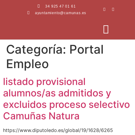
34 925 47 01 61
ayuntamiento@camunas.es
Categoría:
Portal
AREAS MUNICIPALES
SEDE ELECTRÓNICA
PERFIL CONTRATANTE
Empleo
listado provisional
alumnos/as admitidos y
excluidos proceso selectivo
Camuñas Natura
https://www.diputoledo.es/global/19/1628/6265