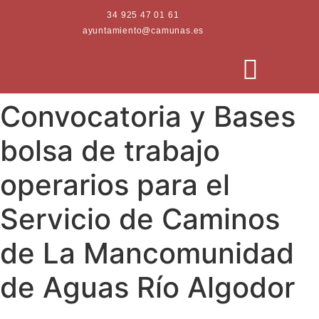
34 925 47 01 61
ayuntamiento@camunas.es
Convocatoria y Bases
AREAS MUNICIPALES
SEDE ELECTRÓNICA
PERFIL CONTRATANTE
bolsa de trabajo
operarios para el
Servicio de Caminos
de La Mancomunidad
de Aguas Río Algodor