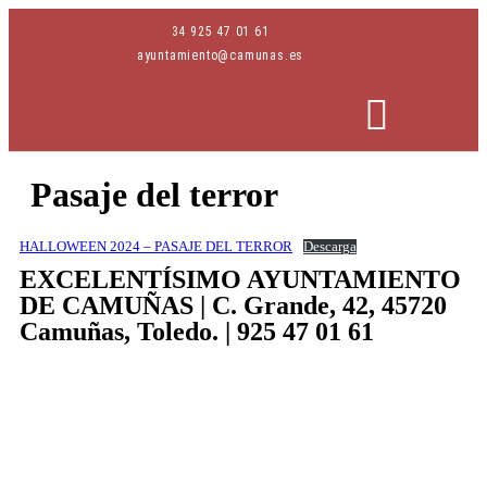
34 925 47 01 61
ayuntamiento@camunas.es
Pasaje del terror
AREAS MUNICIPALES
SEDE ELECTRÓNICA
PERFIL CONTRATANTE
HALLOWEEN 2024 – PASAJE DEL TERROR
Descarga
EXCELENTÍSIMO AYUNTAMIENTO
DE CAMUÑAS | C. Grande, 42, 45720
Camuñas, Toledo. | 925 47 01 61