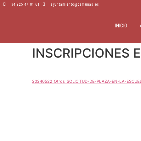
34 925 47 01 61
ayuntamiento@camunas.es
INICIO
INSCRIPCIONES 
20240522_Otros_SOLICITUD-DE-PLAZA-EN-LA-ESCUE
EXCELENTÍSIMO AYUNTAMIENTO DE CAMUÑAS | C. Grande, 42