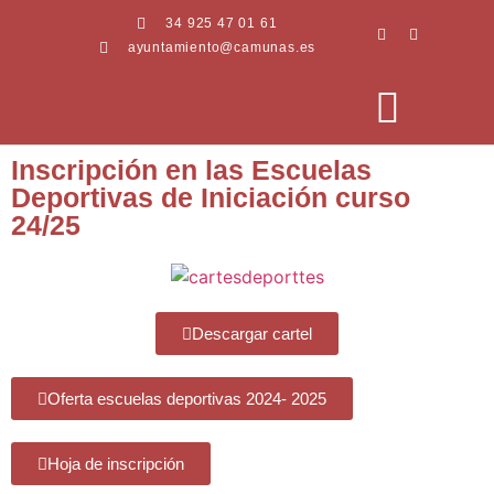
34 925 47 01 61
ayuntamiento@camunas.es
Inscripción en las Escuelas
Deportivas de Iniciación curso
AREAS MUNICIPALES
SEDE ELECTRÓNICA
PERFIL CONTRATANTE
24/25
Descargar cartel
Oferta escuelas deportivas 2024- 2025
Hoja de inscripción