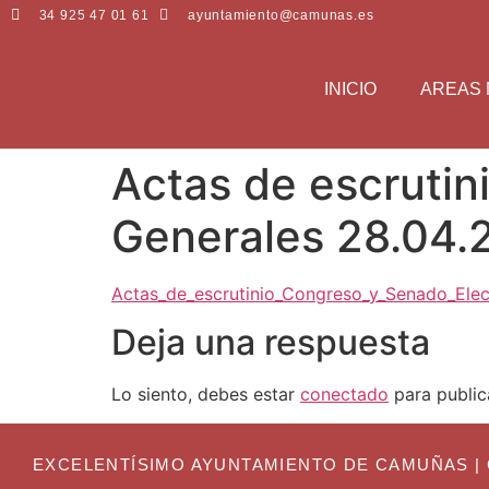
34 925 47 01 61
ayuntamiento@camunas.es
INICIO
AREAS 
Actas de escrutin
Generales 28.04.
Actas_de_escrutinio_Congreso_y_Senado_Elec
Deja una respuesta
Lo siento, debes estar
conectado
para public
EXCELENTÍSIMO AYUNTAMIENTO DE CAMUÑAS | C. Gr