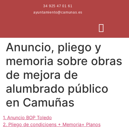
34 925 47 01 61
ayuntamiento@camunas.es
Anuncio, pliego y
AREAS MUNICIPALES
SEDE ELECTRÓNICA
PERFIL CONTRATANTE
memoria sobre obras
de mejora de
alumbrado público
en Camuñas
1. Anuncio BOP Toledo
2. Pliego de condicioens + Memoria+ Planos