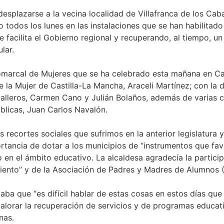
plazarse a la vecina localidad de Villafranca de los Cabal
o todos los lunes en las instalaciones que se han habilita
ue facilita el Gobierno regional y recuperando, al tiempo, u
lar.
omarcal de Mujeres que se ha celebrado esta mañana en Ca
de la Mujer de Castilla-La Mancha, Araceli Martínez; con la 
alleros, Carmen Cano y Julián Bolaños, además de varias co
blicas, Juan Carlos Navalón.
 recortes sociales que sufrimos en la anterior legislatura
ancia de dotar a los municipios de “instrumentos que fav
 en el ámbito educativo. La alcaldesa agradecía la partici
iento” y de la Asociación de Padres y Madres de Alumnos 
taba que “es difícil hablar de estas cosas en estos días q
valorar la recuperación de servicios y de programas educat
nas.