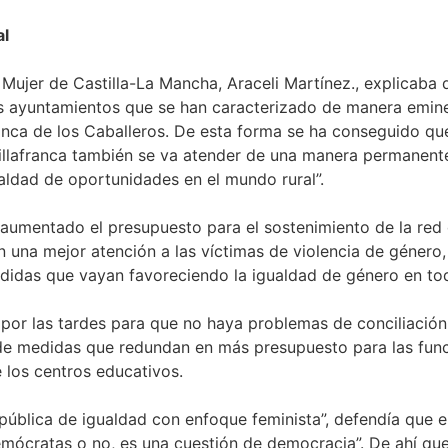
al
la Mujer de Castilla-La Mancha, Araceli Martínez., explicab
dos ayuntamientos que se han caracterizado de manera emin
nca de los Caballeros. De esta forma se ha conseguido que 
illafranca también se va atender de una manera permanent
aldad de oportunidades en el mundo rural”.
aumentado el presupuesto para el sostenimiento de la red 
n una mejor atención a las víctimas de violencia de género
idas que vayan favoreciendo la igualdad de género en todo
 por las tardes para que no haya problemas de conciliación
e de medidas que redundan en más presupuesto para las func
e los centros educativos.
 pública de igualdad con enfoque feminista”, defendía que 
emócratas o no, es una cuestión de democracia”. De ahí qu