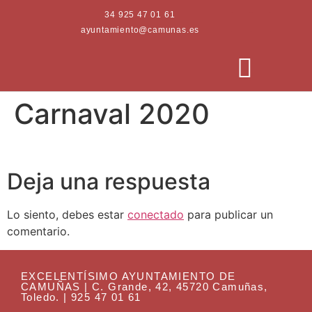
34 925 47 01 61
ayuntamiento@camunas.es
Carnaval 2020
AREAS MUNICIPALES
SEDE ELECTRÓNICA
PERFIL CONTRATANTE
Deja una respuesta
Lo siento, debes estar
conectado
para publicar un
comentario.
EXCELENTÍSIMO AYUNTAMIENTO DE
CAMUÑAS | C. Grande, 42, 45720 Camuñas,
Toledo. | 925 47 01 61