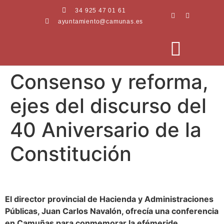
34 925 47 01 61
ayuntamiento@camunas.es
Consenso y reforma,
AREAS MUNICIPALES
SEDE ELECTRÓNICA
PERFIL CONTRATANTE
ejes del discurso del
40 Aniversario de la
Constitución
El director provincial de Hacienda y Administraciones
Públicas, Juan Carlos Navalón, ofrecía una conferencia
en Camuñas para conmemorar la efémeride