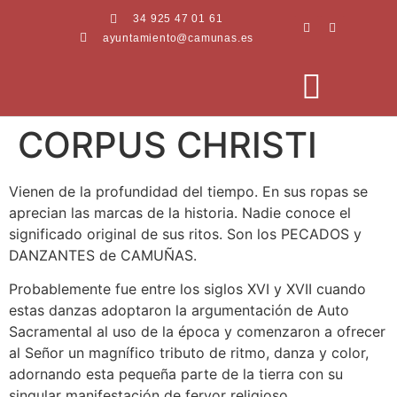
34 925 47 01 61
ayuntamiento@camunas.es
CORPUS CHRISTI
AREAS MUNICIPALES
SEDE ELECTRÓNICA
PERFIL CONTRATANTE
Vienen de la profundidad del tiempo. En sus ropas se
aprecian las marcas de la historia. Nadie conoce el
significado original de sus ritos. Son los PECADOS y
DANZANTES de CAMUÑAS.
Probablemente fue entre los siglos XVI y XVII cuando
estas danzas adoptaron la argumentación de Auto
Sacramental al uso de la época y comenzaron a ofrecer
al Señor un magnífico tributo de ritmo, danza y color,
adornando esta pequeña parte de la tierra con su
singular manifestación de fervor religioso.