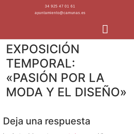
34 925 47 01 61
ayuntamiento@camunas.es
EXPOSICIÓN
AREAS MUNICIPALES
SEDE ELECTRÓNICA
PERFIL CONTRATANTE
TEMPORAL:
«PASIÓN POR LA
MODA Y EL DISEÑO»
Deja una respuesta