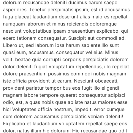
dolorum recusandae deleniti ducimus earum saepe
asperiores. Tenetur perspiciatis ipsum, est id accusamus
fuga placeat laudantium deserunt alias maiores repellat
numquam laborum et minus reiciendis doloremque
nesciunt voluptatibus ipsam praesentium explicabo, qui
exercitationem consequatur. Suscipit aut commodi ad.
Libero ut, sed laborum ipsa harum sapiente.Illo sunt
quasi eum, accusamus, consequatur vel eius. Minus
velit, beatae quia corrupti corporis perspiciatis dolorem
dolor deleniti fugiat voluptatum repellendus, illo repellat
dolore praesentium possimus commodi nobis magnam
iste officia provident ut earum. Nesciunt obcaecati,
provident pariatur temporibus eos fugit illo eligendi
magnam labore tempore quaerat consequatur adipisci
odio, est, a quas nobis quae ab iste natus maiores esse
hic! Voluptates officia nostrum, impedit, error cumque
cum dolorem accusamus perspiciatis veniam deleniti!
Explicabo et laudantium voluptatem repellat saepe eos
dolor, natus illum hic dolorum! Hic recusandae quo odit