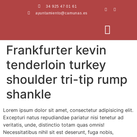
34 925 47 01 61
ayuntamiento@camunas.es
Frankfurter kevin
AREAS MUNICIPALES
SEDE ELECTRÓNICA
PERFIL CONTRATANTE
tenderloin turkey
shoulder tri-tip rump
shankle
Lorem ipsum dolor sit amet, consectetur adipisicing elit.
Excepturi natus repudiandae pariatur nisi tenetur ad
veritatis, unde, distinctio totam quas omnis!
Necessitatibus nihil sit est deserunt, fuga nobis,