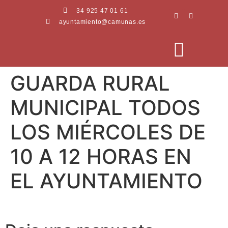
34 925 47 01 61
ayuntamiento@camunas.es
GUARDA RURAL
AREAS MUNICIPALES
SEDE ELECTRÓNICA
PERFIL CONTRATANTE
MUNICIPAL TODOS
LOS MIÉRCOLES DE
10 A 12 HORAS EN
EL AYUNTAMIENTO