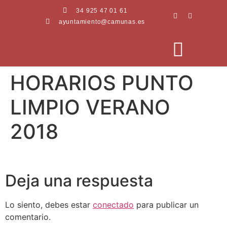
34 925 47 01 61
ayuntamiento@camunas.es
HORARIOS PUNTO
AREAS MUNICIPALES
SEDE ELECTRÓNICA
PERFIL CONTRATANTE
LIMPIO VERANO
2018
Deja una respuesta
Lo siento, debes estar
conectado
para publicar un
comentario.