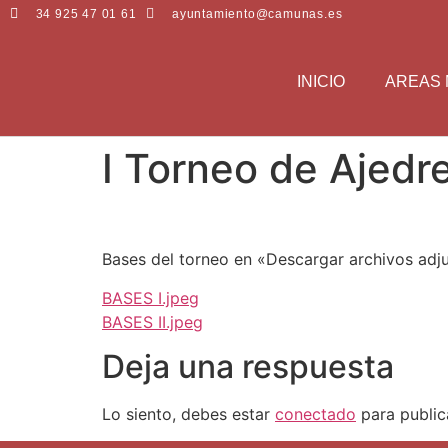
34 925 47 01 61
ayuntamiento@camunas.es
INICIO
AREAS 
I Torneo de Ajedr
Bases del torneo en «Descargar archivos adj
BASES I.jpeg
BASES II.jpeg
Deja una respuesta
Lo siento, debes estar
conectado
para public