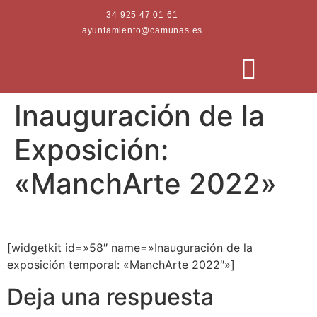
34 925 47 01 61
ayuntamiento@camunas.es
Inauguración de la
AREAS MUNICIPALES
SEDE ELECTRÓNICA
PERFIL CONTRATANTE
Exposición:
«ManchArte 2022»
[widgetkit id=»58″ name=»Inauguración de la
exposición temporal: «ManchArte 2022″»]
Deja una respuesta