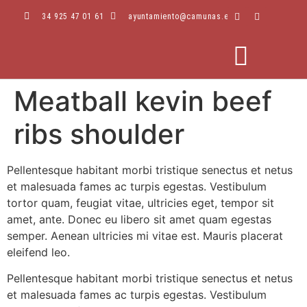
34 925 47 01 61
ayuntamiento@camunas.es
Meatball kevin beef
AREAS MUNICIPALES
SEDE ELECTRÓNICA
PERFIL CONTRATANTE
ribs shoulder
Pellentesque habitant morbi tristique senectus et netus
et malesuada fames ac turpis egestas. Vestibulum
tortor quam, feugiat vitae, ultricies eget, tempor sit
amet, ante. Donec eu libero sit amet quam egestas
semper. Aenean ultricies mi vitae est. Mauris placerat
eleifend leo.
Pellentesque habitant morbi tristique senectus et netus
et malesuada fames ac turpis egestas. Vestibulum