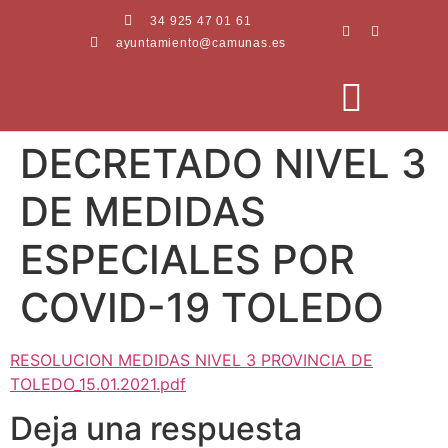
34 925 47 01 61
ayuntamiento@camunas.es
DECRETADO NIVEL 3
AREAS MUNICIPALES
SEDE ELECTRÓNICA
PERFIL CONTRATANTE
DE MEDIDAS
ESPECIALES POR
COVID-19 TOLEDO
RESOLUCION MEDIDAS NIVEL 3 PROVINCIA DE
TOLEDO_15.01.2021.pdf
Deja una respuesta