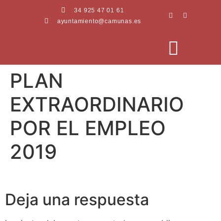
34 925 47 01 61
ayuntamiento@camunas.es
PLAN
AREAS MUNICIPALES
SEDE ELECTRÓNICA
PERFIL CONTRATANTE
EXTRAORDINARIO
POR EL EMPLEO
2019
Deja una respuesta