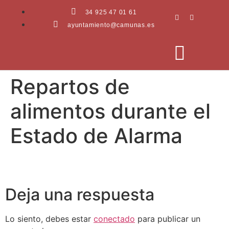
34 925 47 01 61
ayuntamiento@camunas.es
Repartos de
AREAS MUNICIPALES
SEDE ELECTRÓNICA
PERFIL CONTRATANTE
alimentos durante el
Estado de Alarma
Deja una respuesta
Lo siento, debes estar
conectado
para publicar un