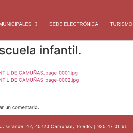
MUNICIPALES
SEDE ELECTRÓNICA
TURISMO
scuela infantil.
NTIL DE CAMUÑAS_page-0001.jpg
NTIL DE CAMUÑAS_page-0002.jpg
ar un comentario.
ande, 42, 45720 Camuñas, Toledo. | 925 47 01 61