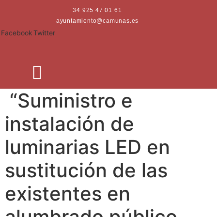
Ir
34 925 47 01 61
al
ayuntamiento@camunas.es
contenido
Facebook
Twitter
“Suministro e
instalación de
luminarias LED en
sustitución de las
existentes en
alumbrado público